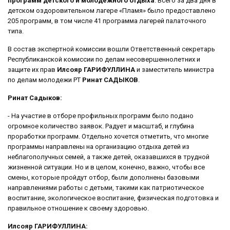
программ детского и молодежного отдыха
. Всего за два дня в
детском оздоровительном лагере «Пламя» было предоставлено
205 программ, в том числе 41 программа лагерей палаточного
типа.
В состав экспертной комиссии вошли Ответственный секретарь
Республиканской комиссии по делам несовершеннолетних и
защите их прав
Илсояр ГАРИФУЛЛИНА
и заместитель министра
по делам молодежи РТ
Ринат САДЫКОВ
.
Ринат Садыков:
- На участие в отборе профильных программ было подано
огромное количество заявок. Радует и масштаб, и глубина
проработки программ. Отдельно хочется отметить, что многие
программы направлены на организацию отдыха детей из
неблагополучных семей, а также детей, оказавшихся в трудной
жизненной ситуации. Но и в целом, конечно, важно, чтобы все
смены, которые пройдут отбор, были дополнены базовыми
направлениями работы с детьми, такими как патриотическое
воспитание, экологическое воспитание, физическая подготовка и
правильное отношение к своему здоровью.
Илсояр ГАРИФУЛЛИНА: