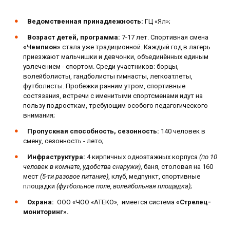
Ведомственная принадлежность:
ГЦ «Ял»;
Возраст детей, программа:
7-17 лет. Спортивная смена
«Чемпион»
стала уже традиционной. Каждый год в лагерь
приезжают мальчишки и девчонки, объединённых единым
увлечением - спортом. Среди участников: борцы,
волейболисты, гандболисты гимнасты, легкоатлеты,
футболисты. Пробежки ранним утром, спортивные
состязания, встречи с именитыми спортсменами идут на
пользу подросткам, требующим особого педагогического
внимания;
Пропускная способность, сезонность:
140 человек в
смену, сезонность - лето;
Инфраструктура:
4 кирпичных одноэтажных корпуса
(по 10
человек в комнате, удобства снаружи)
, баня, столовая на 160
мест
(5-ти разовое питание)
, клуб, медпункт, спортивные
площадки
(футбольное поле, волейбольная площадка)
;
Охрана:
ООО «ЧОО «АТЕКО», имеется система
«Стрелец-
мониторинг».