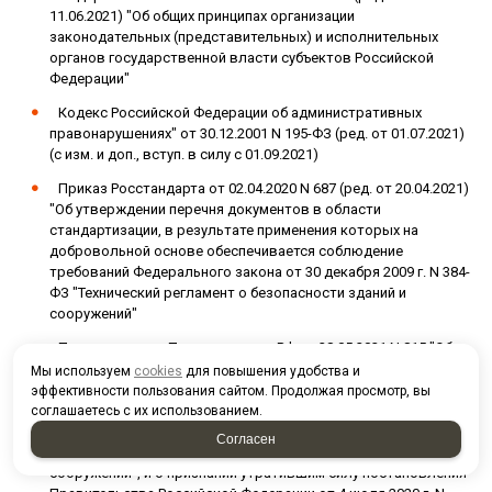
11.06.2021) "Об общих принципах организации
законодательных (представительных) и исполнительных
органов государственной власти субъектов Российской
Федерации"
Кодекс Российской Федерации об административных
правонарушениях" от 30.12.2001 N 195-ФЗ (ред. от 01.07.2021)
(с изм. и доп., вступ. в силу с 01.09.2021)
Приказ Росстандарта от 02.04.2020 N 687 (ред. от 20.04.2021)
"Об утверждении перечня документов в области
стандартизации, в результате применения которых на
добровольной основе обеспечивается соблюдение
требований Федерального закона от 30 декабря 2009 г. N 384-
ФЗ "Технический регламент о безопасности зданий и
сооружений"
Постановление Правительства РФ от 28.05.2021 N 815 "Об
утверждении перечня национальных стандартов и сводов
Мы используем
cookies
для повышения удобства и
правил (частей таких стандартов и сводов правил), в
эффективности пользования сайтом. Продолжая просмотр, вы
результате применения которых на обязательной основе
соглашаетесь с их использованием.
обеспечивается соблюдение требований Федерального
Согласен
закона "Технический регламент о безопасности зданий и
сооружений", и о признании утратившим силу постановления