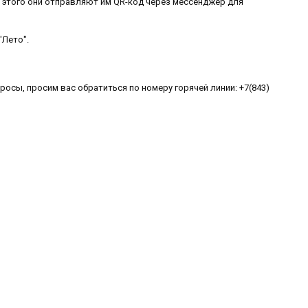
я этого они отправляют им QR-код через мессенджер для
"Лето".
росы, просим вас обратиться по номеру горячей линии: +7(843)