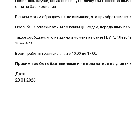
Появились случаи, когда они пишут в личку заинтересованным
оплаты бронирования.
️В связи с этим обращаем ваше внимание, что приобретение пу
Просьба не оплачивать ни по каким QR-кодам, переданным вам
️Также сообщаем, что на данный момент на сайте ГБУ РЦ "Лето"
207-28-73.
Время работы горячей линии с 10.00 до 17.00.
Просим вас быть бдительными и не попадаться на уловки
Дата:
28
.
01
.
2026