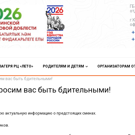
ГБ
от
г.
оф
+
+
ЛАГЕРЯ РЦ «ЛЕТО»
РОДИТЕЛЯМ И ДЕТЯМ
ОРГАНИЗАТОРАМ 
им вас быть бдительными!
росим вас быть бдительными!
всю актуальную информацию о предстоящих сменах.
иков.