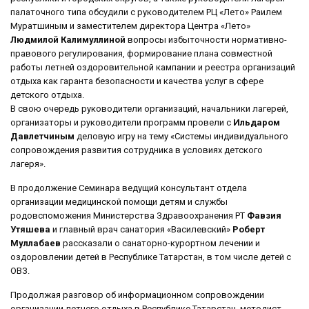
палаточного типа обсудили с руководителем РЦ «Лето» Раилем
Муратшиным и заместителем директора Центра «Лето»
Людмилой
Калимуллиной
вопросы избыточности нормативно-
правового регулирования, формирование плана совместной
работы летней оздоровительной кампании и реестра организаций
отдыха как гаранта безопасности и качества услуг в сфере
детского отдыха.
В свою очередь руководители организаций, начальники лагерей,
организаторы и руководители программ провели с
Ильдаром
Давлетчиным
деловую игру на тему «Системы индивидуального
сопровождения развития сотрудника в условиях детского
лагеря».
В продолжение Семинара ведущий консультант отдела
организации медицинской помощи детям и службы
родовспоможения Министерства Здравоохранения РТ
Фавзия
Утяшева
и главный врач санатория «Василевский»
Роберт
Муллабаев
рассказали о санаторно-курортном лечении и
оздоровлении детей в Республике Татарстан, в том числе детей с
ОВЗ.
Продолжая разговор об информационном сопровождении
организации летнего отдыха в Республике Татарстан, методист