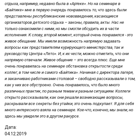
отдыха, например, недавно была в «Артеке». Но на семинаре в
«Байтике» мне в первую очередь понравилось то, что здесь были
представлены республиканские нововведения, касающиеся
организаторов детского отдыха – законы, правила, акты. Нас не
только ознакомили с ними, но мы смогли обсудить их в части
исполнения. К слову, второй момент, который очень понравился - это
живое обещание. Мы имели возможность напрямую задавать
вопросы как представителям курирующего министерства, так и
руководству Центра «Лето». И, к их чести, можно отметить, что они
напрямую отвечали. Живое общение – это всегда плюс. Еще мне
очень понравилась на семинаре обстановка открытости среди
коллег, в том числе и самого «Байтика». Начиная с директора лагеря,
и заканчиваю работниками столовой – свободно рассказывали о том,
как у них все обустроено. Очень понравилось, что было много
различных практик, по разным темам и разным ситуациям. Коллеги
открыто рассказывали, как они решали возникающие вопросы,
раскрывали все секреты без утайки, это очень подкупает. Я для себя
много интересного взяла на семинаре. Кое-что, конечно, мы знали, но
здесь мы увидели это в другом ракурсе.
Дата:
04
.
12
.
2019