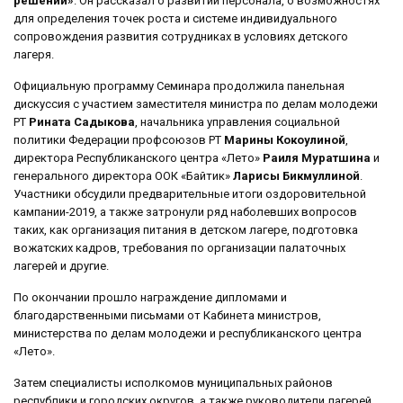
решений»
. Он рассказал о развитии персонала, о возможностях
для определения точек роста и системе индивидуального
сопровождения развития сотрудниках в условиях детского
лагеря.
Официальную программу Семинара продолжила панельная
дискуссия с участием заместителя министра по делам молодежи
РТ
Рината Садыкова
, начальника управления социальной
политики Федерации профсоюзов РТ
Марины Кокоулиной
,
директора Республиканского центра «Лето»
Раиля Муратшина
и
генерального директора ООК «Байтик»
Ларисы Бикмуллиной
.
Участники обсудили предварительные итоги оздоровительной
кампании-2019, а также затронули ряд наболевших вопросов
таких, как организация питания в детском лагере, подготовка
вожатских кадров, требования по организации палаточных
лагерей и другие.
По окончании прошло награждение дипломами и
благодарственными письмами от Кабинета министров,
министерства по делам молодежи и республиканского центра
«Лето».
Затем специалисты исполкомов муниципальных районов
республики и городских округов, а также руководители лагерей