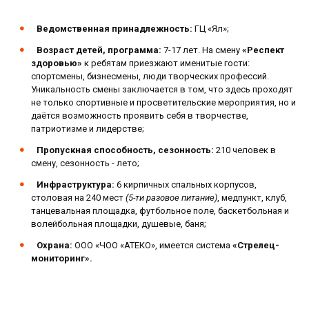
Ведомственная принадлежность:
ГЦ «Ял»;
Возраст детей, программа:
7-17 лет. На смену
«Респект
здоровью»
к ребятам приезжают именитые гости:
спортсмены, бизнесмены, люди творческих профессий.
Уникальность смены заключается в том, что здесь проходят
не только спортивные и просветительские мероприятия, но и
даётся возможность проявить себя в творчестве,
патриотизме и лидерстве;
Пропускная способность, сезонность:
210 человек в
смену, сезонность - лето;
Инфраструктура:
6 кирпичных спальных корпусов,
столовая на 240 мест
(5-ти разовое питание)
, медпункт, клуб,
танцевальная площадка, футбольное поле, баскетбольная и
волейбольная площадки, душевые, баня;
Охрана:
ООО «ЧОО «АТЕКО», имеется система
«Стрелец-
мониторинг».