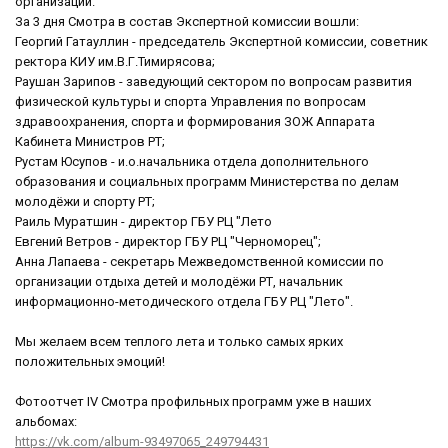
организаций.
За 3 дня Смотра в состав Экспертной комиссии вошли:
Георгий Гатауллин - председатель Экспертной комиссии, советник
ректора КИУ им.В.Г.Тимирясова;
Раушан Зарипов - заведующий сектором по вопросам развития
физической культуры и спорта Управления по вопросам
здравоохранения, спорта и формирования ЗОЖ Аппарата
Кабинета Министров РТ;
Рустам Юсупов - и.о.начальника отдела дополнительного
образования и социальных программ Министерства по делам
молодёжи и спорту РТ;
Раиль Муратшин - директор ГБУ РЦ "Лето
Евгений Ветров - директор ГБУ РЦ "Черноморец";
Анна Лапаева - секретарь Межведомственной комиссии по
организации отдыха детей и молодёжи РТ, начальник
информационно-методического отдела ГБУ РЦ "Лето".
Мы желаем всем теплого лета и только самых ярких
положительных эмоций!
Фотоотчет IV Смотра профильных программ уже в наших
альбомах:
https://vk.com/album-93497065_249794431