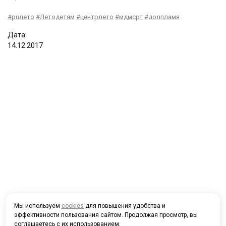
#рцлето
#Летодетям
#центрлето
#мдмсрт
#долпламя
Дата:
14
.
12
.
2017
Мы используем
cookies
для повышения удобства и
эффективности пользования сайтом. Продолжая просмотр, вы
соглашаетесь с их использованием.