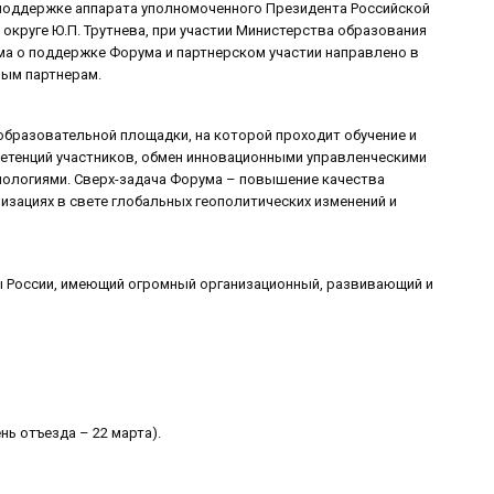
поддержке аппарата уполномоченного Президента Российской
круге Ю.П. Трутнева, при участии Министерства образования
ма о поддержке Форума и партнерском участии направлено в
ным партнерам.
образовательной площадки, на которой проходит обучение и
етенций участников, обмен инновационными управленческими
хнологиями. Сверх-задача Форума – повышение качества
изациях в свете глобальных геополитических изменений и
мы России, имеющий огромный организационный, развивающий и
нь отъезда – 22 марта).