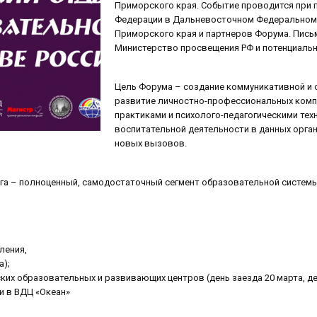
Приморского края. Событие проводится при 
Федерации в Дальневосточном Федеральном о
Приморского края и партнеров Форума. Пись
Министерство просвещения РФ и потенциаль
Цель Форума – создание коммуникативной и 
развитие личностно-профессиональных комп
практиками и психолого-педагогическими те
воспитательной деятельности в данных орган
новых вызовов.
суга – полноценный, самодостаточный сегмент образовательной систе
ления,
а);
ских образовательных и развивающих центров (день заезда 20 марта, де
и в ВДЦ «Океан»