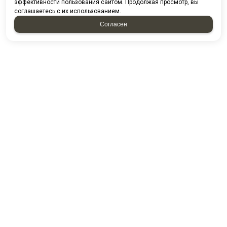
эффективности пользования сайтом. Продолжая просмотр, вы
соглашаетесь с их использованием.
Согласен
2026 © “ГБУ "Республиканский центр "Лето"”
Политика конфиденциальности
|
Карта сайта