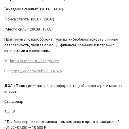
"Академия смелых" (30.06–09.07)
"Точка старта" (20.07–29.07)
"Место силы" (09.08–18.08)
Практикумы: самооборона, туризм, кибербезопасность, личная
безопасность, первая помощь, финансы. Тренинги и встречи с
экспертами и спасателями.
ТГ:
https://t.me/DOL_Dzerghinec
ВК:
https://vk.com/club213907525
ДОЛ «Пионер»
— лагерь с профориентацией через игры и мастер-
классы.
Стационар:
7 дней:
"Три богатыря и спортсменка, комсомолка и просто красавица"
(01.06–07.06) — 10 500 ₽