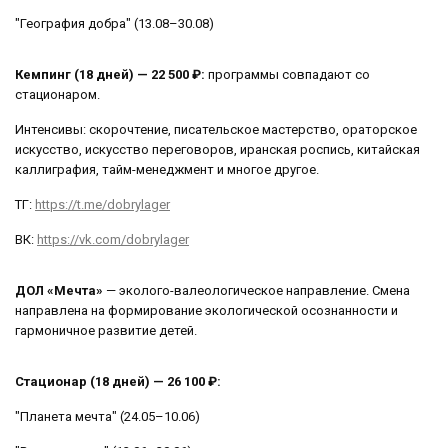
"География добра" (13.08–30.08)
Кемпинг (18 дней) — 22 500 ₽:
программы совпадают со
стационаром.
Интенсивы: скорочтение, писательское мастерство, ораторское
искусство, искусство переговоров, иранская роспись, китайская
каллиграфия, тайм-менеджмент и многое другое.
ТГ:
https://t.me/dobrylager
ВК:
https://vk.com/dobrylager
ДОЛ «Мечта»
— эколого-валеологическое направление. Смена
направлена на формирование экологической осознанности и
гармоничное развитие детей.
Стационар (18 дней) — 26 100 ₽:
"Планета мечта" (24.05–10.06)