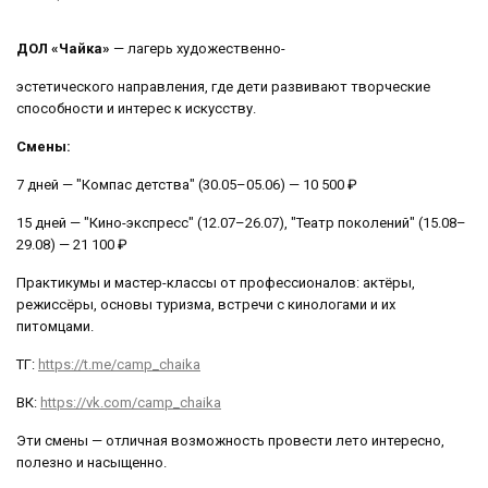
ДОЛ «Чайка»
— лагерь художественно-
эстетического направления, где дети развивают творческие
способности и интерес к искусству.
Смены:
7 дней — "Компас детства" (30.05–05.06) — 10 500 ₽
15 дней — "Кино-экспресс" (12.07–26.07), "Театр поколений" (15.08–
29.08) — 21 100 ₽
Практикумы и мастер-классы от профессионалов: актёры,
режиссёры, основы туризма, встречи с кинологами и их
питомцами.
ТГ:
https://t.me/camp_chaika
ВК:
https://vk.com/camp_chaika
Эти смены — отличная возможность провести лето интересно,
полезно и насыщенно.