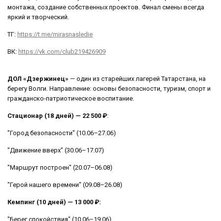
монтажа, создание собственных проектов. Финал смены всегда
яркий и творческий.
ТГ:
https://t.me/mirasnasledie
ВК:
https://vk.com/club219426909
ДОЛ «Дзержинец»
— один из старейших лагерей Татарстана, на
берегу Волги. Направление: основы безопасности, туризм, спорт и
гражданско-патриотическое воспитание.
Стационар (18 дней) — 22 500 ₽
:
"Город безопасности" (10.06–27.06)
"Движение вверх" (30.06–17.07)
"Маршрут построен" (20.07–06.08)
"Герой нашего времени" (09.08–26.08)
Кемпинг (10 дней) — 13 000 ₽:
"Берег спокойствия" (10.06–19.06)