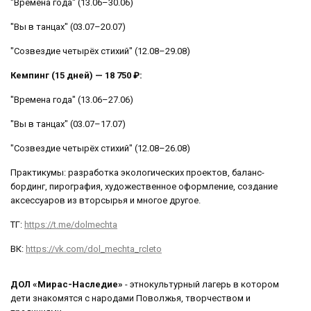
"Времена года" (13.06–30.06)
"Вы в танцах" (03.07–20.07)
"Созвездие четырёх стихий" (12.08–29.08)
Кемпинг (15 дней) — 18 750 ₽:
"Времена года" (13.06–27.06)
"Вы в танцах" (03.07–17.07)
"Созвездие четырёх стихий" (12.08–26.08)
Практикумы: разработка экологических проектов, баланс-
бординг, пирография, художественное оформление, создание
аксессуаров из вторсырья и многое другое.
ТГ:
https://t.me/dolmechta
ВК:
https://vk.com/dol_mechta_rcleto
ДОЛ «Мирас-Наследие»
- этнокультурный лагерь в котором
дети знакомятся с народами Поволжья, творчеством и