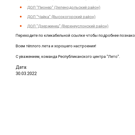
ДОЛ "Пионер" (Зеленодольский район)
ДОЛ "Чайка" (Высокогорский район)
ДОЛ "Дзержинец" (Верхнеуслонский район)
Переходите по кликабельной ссылке чтобы подробнее познако
Всем тёплого лета и хорошего настроения!
С уважением,
команда Республиканского центра "Лето".
Дата:
30
.
03
.
2022